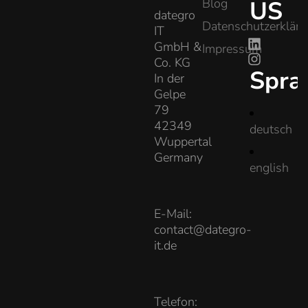
Blog
US
dategro
Datenschutzerklär
IT
GmbH &
Impressum
Co. KG
Spra
In der
Gelpe
79
42349
deutsch
Wuppertal
Germany
english
E-Mail:
contact@dategro-
it.de
Telefon: