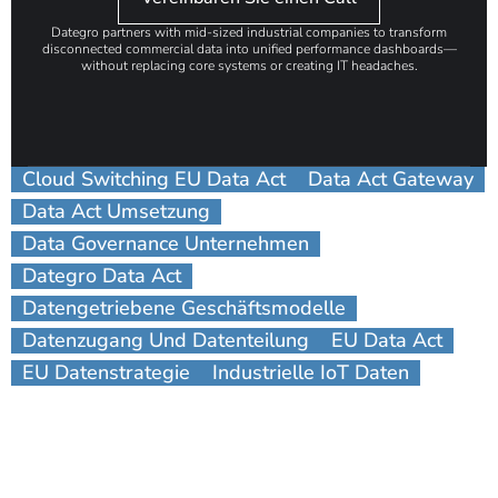
Dategro partners with mid-sized industrial companies to transform
disconnected commercial data into unified performance dashboards—
without replacing core systems or creating IT headaches.
Cloud Switching EU Data Act
Data Act Gateway
Data Act Umsetzung
Data Governance Unternehmen
Dategro Data Act
Datengetriebene Geschäftsmodelle
Datenzugang Und Datenteilung
EU Data Act
EU Datenstrategie
Industrielle IoT Daten