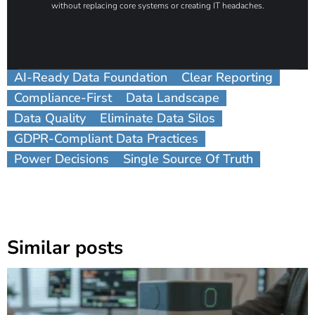
without replacing core systems or creating IT headaches.
AI-Ready Data Foundation
Clear Reporting
Compliance-First
Data Landscape
Data Quality
Eliminate Data Silos
GDPR-Compliant Data Practices
Power Decisions
Single Source Of Truth
Similar posts