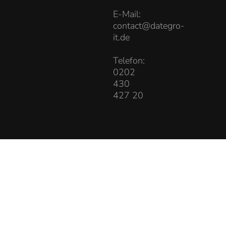
E-Mail:
contact@dategro-
it.de
Telefon:
0202
430
427 20