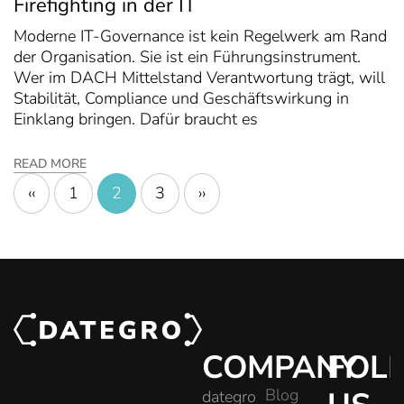
Firefighting in der IT
Moderne IT-Governance ist kein Regelwerk am Rand
der Organisation. Sie ist ein Führungsinstrument.
Wer im DACH Mittelstand Verantwortung trägt, will
Stabilität, Compliance und Geschäftswirkung in
Einklang bringen. Dafür braucht es
READ MORE
‹‹
1
2
3
››
COMPANY
FOL
Blog
dategro