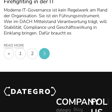
Firefighting in der IT
Moderne IT-Governance ist kein Regelwerk am Rand
der Organisation. Sie ist ein Führungsinstrument.
Wer im DACH Mittelstand Verantwortung trägt, will
Stabilität, Compliance und Geschäftswirkung in
Einklang bringen. Dafür braucht es
READ MORE
‹‹
1
2
3
COMPANY
FOL
Blog
dategro