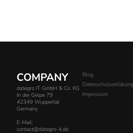
COMPANY
Blog
Datenschutzerklärun
dategro IT GmbH & Co. KG
Impressum
In der Gelpe 79
42349 Wuppertal
Germany
E-Mail:
contact@dategro-it.de