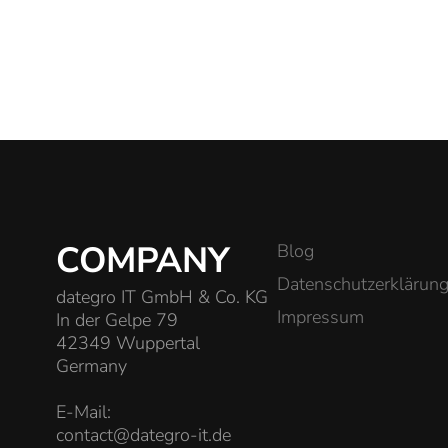
COMPANY
Blog
Datenschutzerklärun
dategro IT GmbH & Co. KG
Impressum
In der Gelpe 79
42349 Wuppertal
Germany
E-Mail:
contact@dategro-it.de