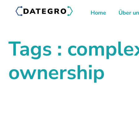
Home
Über u
Tags : comple
ownership