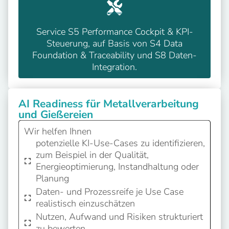
Service S5 Performance Cockpit & KPI-
Steuerung, auf Basis von S4 Data
Foundation & Traceability und S8 Daten-
Integration.
AI Readiness für Metallverarbeitung
und Gießereien
Wir helfen Ihnen
potenzielle KI-Use-Cases zu identifizieren,
zum Beispiel in der Qualität,
Energieoptimierung, Instandhaltung oder
Planung
Daten- und Prozessreife je Use Case
realistisch einzuschätzen
Nutzen, Aufwand und Risiken strukturiert
zu bewerten