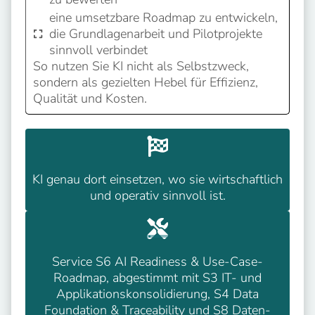
eine umsetzbare Roadmap zu entwickeln,
die Grundlagenarbeit und Pilotprojekte
sinnvoll verbindet
So nutzen Sie KI nicht als Selbstzweck,
sondern als gezielten Hebel für Effizienz,
Qualität und Kosten.
KI genau dort einsetzen, wo sie wirtschaftlich
und operativ sinnvoll ist.
Service S6 AI Readiness & Use-Case-
Roadmap, abgestimmt mit S3 IT- und
Applikationskonsolidierung, S4 Data
Foundation & Traceability und S8 Daten-