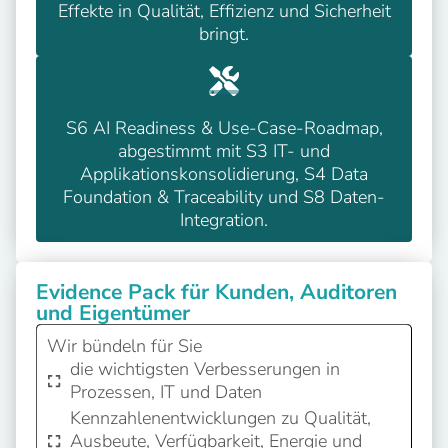
Effekte in Qualität, Effizienz und Sicherheit
bringt.
S6 AI Readiness & Use-Case-Roadmap,
abgestimmt mit S3 IT- und
Applikationskonsolidierung, S4 Data
Foundation & Traceability und S8 Daten-
Integration.
Evidence Pack für Kunden, Auditoren
und Eigentümer
Wir bündeln für Sie
die wichtigsten Verbesserungen in
Prozessen, IT und Daten
Kennzahlenentwicklungen zu Qualität,
Ausbeute, Verfügbarkeit, Energie und