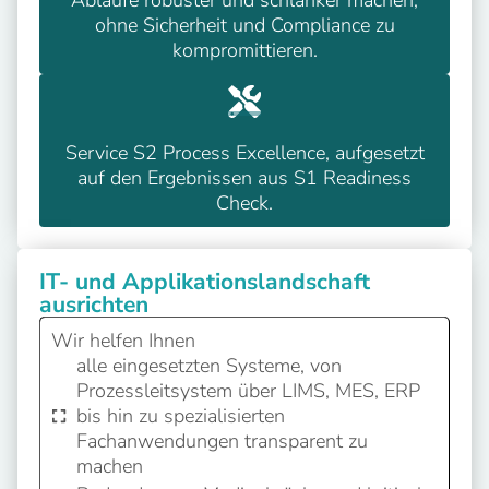
ohne Sicherheit und Compliance zu
kompromittieren.
Service S2 Process Excellence, aufgesetzt
auf den Ergebnissen aus S1 Readiness
Check.
IT- und Applikationslandschaft
ausrichten
Wir helfen Ihnen
alle eingesetzten Systeme, von
Prozessleitsystem über LIMS, MES, ERP
bis hin zu spezialisierten
Fachanwendungen transparent zu
machen