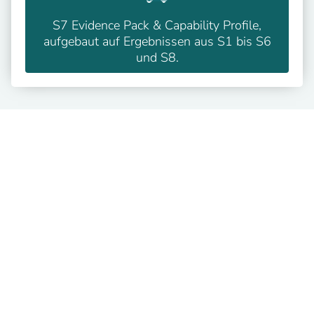
S7 Evidence Pack & Capability Profile,
aufgebaut auf Ergebnissen aus S1 bis S6
und S8.
Was Unternehmen in Chemie
und Prozessindustrie von einer
Zusammenarbeit mit Dategro
haben
Nach einer Zusammenarbeit mit Dategro haben
Unternehmen in Chemie und Prozessindustrie
typischerweise
ein klares Bild, wie gut Prozesse, IT und Daten
ihre fachlichen, wirtschaftlichen und