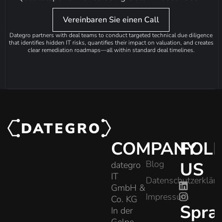
Vereinbaren Sie einen Call
Dategro partners with deal teams to conduct targeted technical due diligence
that identifies hidden IT risks, quantifies their impact on valuation, and creates
clear remediation roadmaps—all within standard deal timelines.
COMPANY
FOL
Blog
US
dategro
IT
Datenschutzerklär
GmbH &
Impressum
Co. KG
Spra
In der