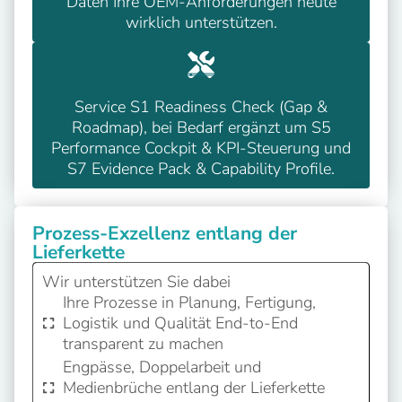
Daten Ihre OEM-Anforderungen heute
wirklich unterstützen.
Service S1 Readiness Check (Gap &
Roadmap), bei Bedarf ergänzt um S5
Performance Cockpit & KPI-Steuerung und
S7 Evidence Pack & Capability Profile.
Prozess-Exzellenz entlang der
Lieferkette
Wir unterstützen Sie dabei
Ihre Prozesse in Planung, Fertigung,
Logistik und Qualität End-to-End
transparent zu machen
Engpässe, Doppelarbeit und
Medienbrüche entlang der Lieferkette