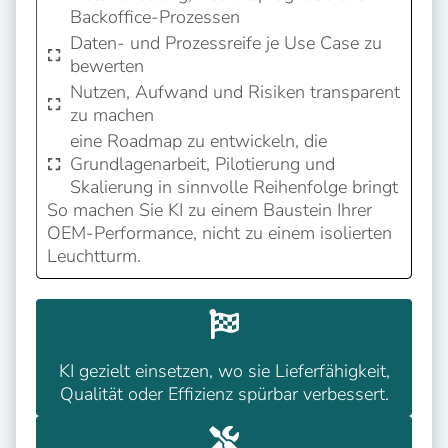
Backoffice-Prozessen
Daten- und Prozessreife je Use Case zu
bewerten
Nutzen, Aufwand und Risiken transparent
zu machen
eine Roadmap zu entwickeln, die
Grundlagenarbeit, Pilotierung und
Skalierung in sinnvolle Reihenfolge bringt
So machen Sie KI zu einem Baustein Ihrer
OEM-Performance, nicht zu einem isolierten
Leuchtturm.
KI gezielt einsetzen, wo sie Lieferfähigkeit,
Qualität oder Effizienz spürbar verbessert.