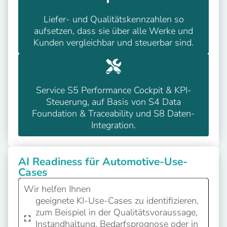
Liefer- und Qualitätskennzahlen so
aufsetzen, dass sie über alle Werke und
Kunden vergleichbar und steuerbar sind.
Service S5 Performance Cockpit & KPI-
Steuerung, auf Basis von S4 Data
Foundation & Traceability und S8 Daten-
Integration.
AI Readiness für Automotive-Use-
Cases
Wir helfen Ihnen
geeignete KI-Use-Cases zu identifizieren,
zum Beispiel in der Qualitätsvoraussage,
Instandhaltung, Bedarfsprognose oder in