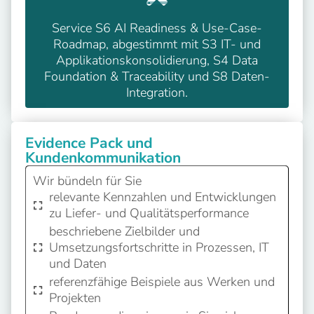
Service S6 AI Readiness & Use-Case-
Roadmap, abgestimmt mit S3 IT- und
Applikationskonsolidierung, S4 Data
Foundation & Traceability und S8 Daten-
Integration.
Evidence Pack und
Kundenkommunikation
Wir bündeln für Sie
relevante Kennzahlen und Entwicklungen
zu Liefer- und Qualitätsperformance
beschriebene Zielbilder und
Umsetzungsfortschritte in Prozessen, IT
und Daten
referenzfähige Beispiele aus Werken und
Projekten