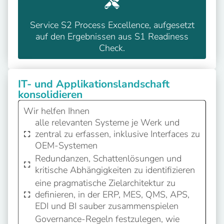
Service S2 Process Excellence, aufgesetzt
auf den Ergebnissen aus S1 Readiness
Check.
IT- und Applikationslandschaft
konsolidieren
Wir helfen Ihnen
alle relevanten Systeme je Werk und
zentral zu erfassen, inklusive Interfaces zu
OEM-Systemen
Redundanzen, Schattenlösungen und
kritische Abhängigkeiten zu identifizieren
eine pragmatische Zielarchitektur zu
definieren, in der ERP, MES, QMS, APS,
EDI und BI sauber zusammenspielen
Governance-Regeln festzulegen, wie