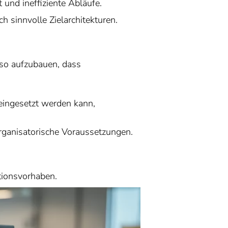
und ineffiziente Abläufe.
 sinnvolle Zielarchitekturen.
so aufzubauen, dass
 eingesetzt werden kann,
organisatorische Voraussetzungen.
tionsvorhaben.