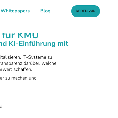
Whitepapers
Blog
REDEN WIR
g für KMU
und KI-Einführung mit
talisieren, IT-Systeme zu
 Transparenz darüber, welche
hrwert schaffen.
tbar zu machen und
nd