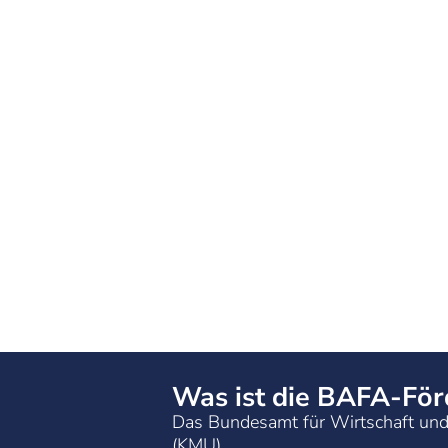
Was ist die BAFA-Fö
Das Bundesamt für Wirtschaft und 
(KMU).