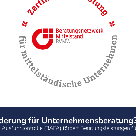
rderung für Unternehmensberatung
Ausfuhrkontrolle (BAFA) fördert Beratungsleistungen fü