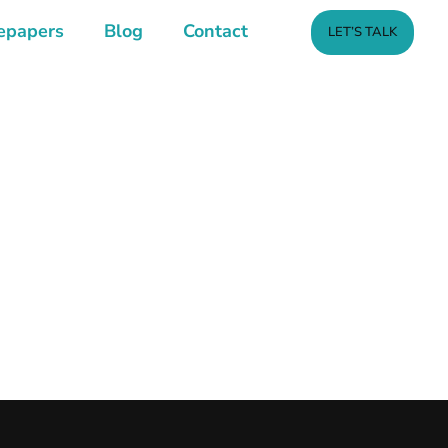
epapers
Blog
Contact
LET’S TALK