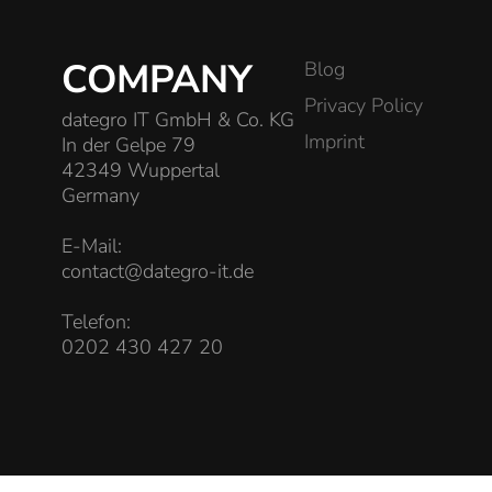
COMPANY
Blog
Privacy Policy
dategro IT GmbH & Co. KG
Imprint
In der Gelpe 79
42349 Wuppertal
Germany
E-Mail:
contact@dategro-it.de
Telefon:
0202 430 427 20